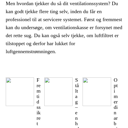
Men hvordan tjekker du så dit ventilationssystem? Du
kan godt tjekke flere ting selv, inden du får en
professionel til at servicere systemet. Først og fremmest
kan du undersøge, om ventilationskasse er forsynet med
det rette sug. Du kan også selv tjekke, om luftfiltret er
tilstoppet og derfor har lukket for
luftgennemstrømningen.
F
S
O
re
tå
pt
m
lt
i
ti
a
m
d
g
er
ss
–
di
ik
e
n
re
n
ar
t
h
b