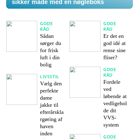
sikker måde med en nøgleboks
GODE
GODE
RÅD
RÅD
Sådan
Er det en
sørger du
god idé at
for frisk
rense sine
luft i din
fliser?
bolig
GODE
RÅD
LIVSSTIL
Fordele
Vælg den
ved
perfekte
løbende at
dame
vedligehol
jakke til
de dit
efterårskla
VVS-
rgøring af
system
haven
inden
GODE