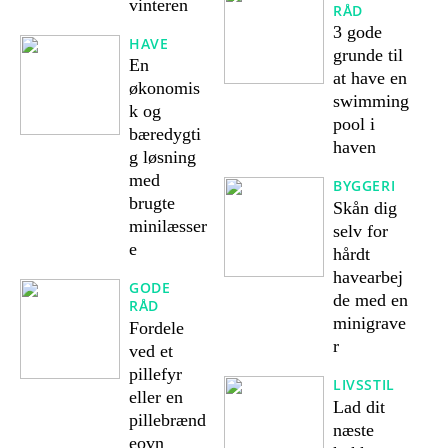
vinteren
RÅD
3 gode
HAVE
grunde til
En
at have en
økonomis
swimming
k og
pool i
bæredygti
haven
g løsning
med
BYGGERI
brugte
Skån dig
minilæsser
selv for
e
hårdt
havearbej
GODE
de med en
RÅD
minigrave
Fordele
r
ved et
pillefyr
LIVSSTIL
eller en
Lad dit
pillebrænd
næste
eovn