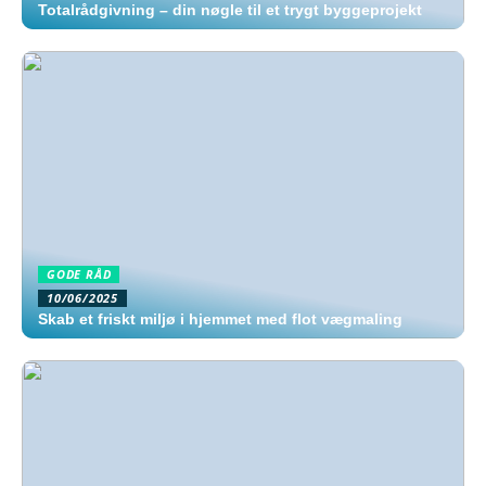
Totalrådgivning – din nøgle til et trygt byggeprojekt
GODE RÅD
10/06/2025
Skab et friskt miljø i hjemmet med flot vægmaling