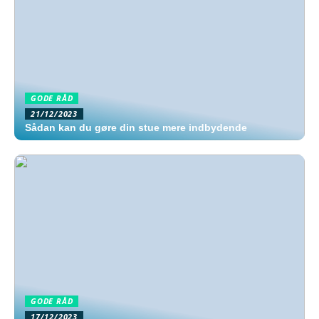
GODE RÅD
21/12/2023
Sådan kan du gøre din stue mere indbydende
GODE RÅD
17/12/2023