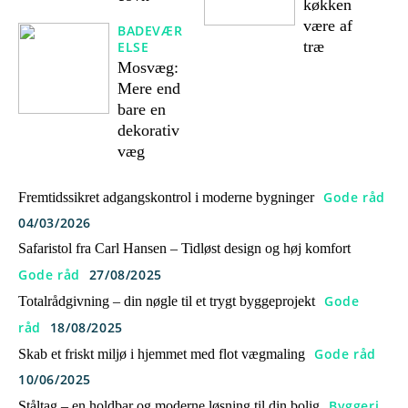
køkken
være af
BADEVÆR
træ
ELSE
Mosvæg:
Mere end
bare en
dekorativ
væg
Gode råd
Fremtidssikret adgangskontrol i moderne bygninger
04/03/2026
Safaristol fra Carl Hansen – Tidløst design og høj komfort
Gode råd
27/08/2025
Gode
Totalrådgivning – din nøgle til et trygt byggeprojekt
råd
18/08/2025
Gode råd
Skab et friskt miljø i hjemmet med flot vægmaling
10/06/2025
Byggeri
Ståltag – en holdbar og moderne løsning til din bolig