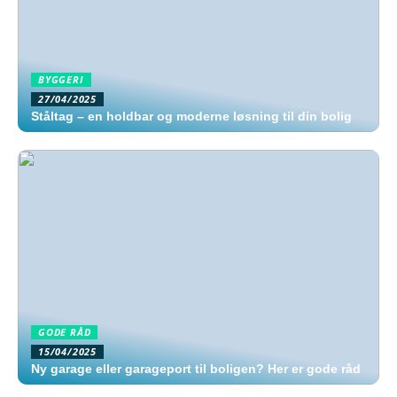
BYGGERI
27/04/2025
Ståltag – en holdbar og moderne løsning til din bolig
GODE RÅD
15/04/2025
Ny garage eller garageport til boligen? Her er gode råd