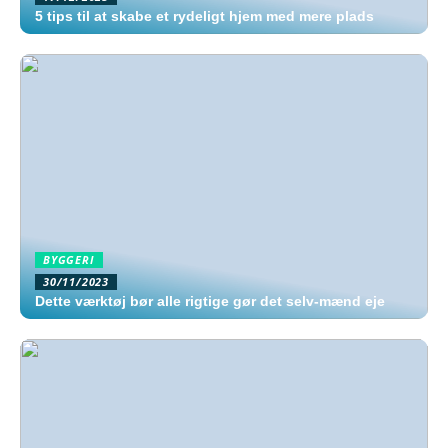
5 tips til at skabe et rydeligt hjem med mere plads
BYGGERI
30/11/2023
Dette værktøj bør alle rigtige gør det selv-mænd eje