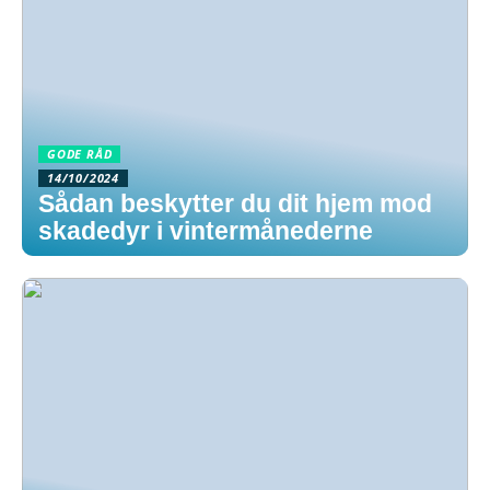
GODE RÅD
14/10/2024
Sådan beskytter du dit hjem mod
skadedyr i vintermånederne