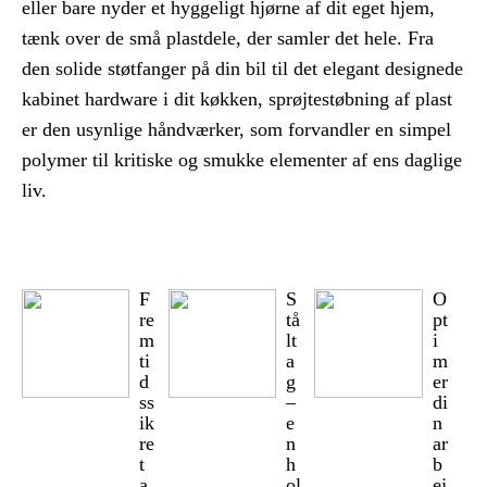
eller bare nyder et hyggeligt hjørne af dit eget hjem,
tænk over de små plastdele, der samler det hele. Fra
den solide støtfanger på din bil til det elegant designede
kabinet hardware i dit køkken, sprøjtestøbning af plast
er den usynlige håndværker, som forvandler en simpel
polymer til kritiske og smukke elementer af ens daglige
liv.
F
S
O
re
tå
pt
m
lt
i
ti
a
m
d
g
er
ss
–
di
ik
e
n
re
n
ar
t
h
b
a
ol
ej