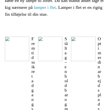
købe en ny lampe til loftet. Du kan blandt andet tage et
kig nærmere på
lamper i flet
. Lamper i flet er en rigtig
fin tilføjelse til din stue.
F
S
O
re
tå
pt
m
lt
i
ti
a
m
d
g
er
ss
–
di
ik
e
n
re
n
ar
t
h
b
a
ol
ej
d
d
d
g
b
s
a
ar
pl
n
o
a
g
g
d
s
m
s