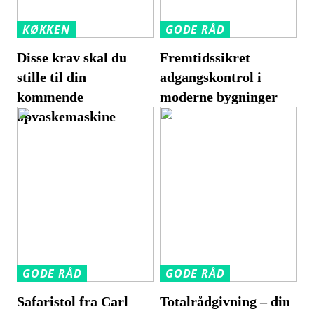
KØKKEN
GODE RÅD
Disse krav skal du
Fremtidssikret
stille til din
adgangskontrol i
kommende
moderne bygninger
opvaskemaskine
GODE RÅD
GODE RÅD
Safaristol fra Carl
Totalrådgivning – din