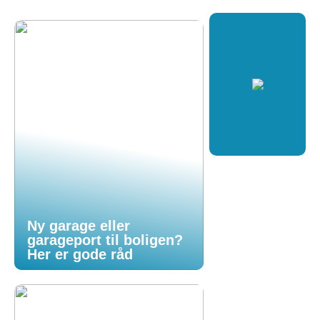
Ny garage eller
garageport til boligen?
Her er gode råd