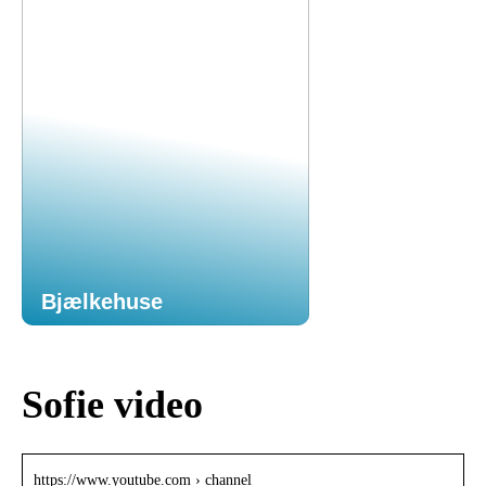
Bjælkehuse
Sofie video
https://www.youtube.com › channel