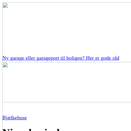
Ny garage eller garageport til boligen? Her er gode råd
Bjælkehuse