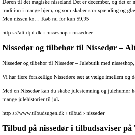
Døren til det magiske nisseland Det er december, og det er nu t
tradition i mange hjem, og som skaber stor spænding og glæ
Men nissen ko… Køb nu for kun 59,95
http s://alttiljul.dk › nisseshop › nissedoer
Nissedør og tilbehør til Nissedør – Alt
Nissedør og tilbehør til Nissedør – Julebutik med nisseshop, j
Vi har flere forskellige Nissedøre sæt at vælge imellem og de
Med en Nissedør kan du skabe julestemning og julehumør ho
mange julehistorier til jul.
http s://www.tilbudsugen.dk › tilbud › nissedør
Tilbud på nissedør i tilbudsaviser p