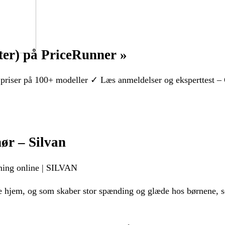
ter) på PriceRunner »
riser på 100+ modeller ✓ Læs anmeldelser og eksperttest – 
ør – Silvan
ning online | SILVAN
ange hjem, og som skaber stor spænding og glæde hos børnene,