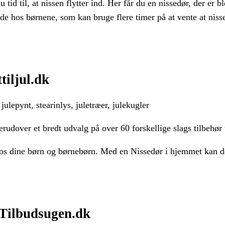
id til, at nissen flytter ind. Her får du en nissedør, der er bl
de hos børnene, som kan bruge flere timer på at vente at nis
tiljul.dk
ulepynt, stearinlys, juletræer, julekugler
rudover et bredt udvalg på over 60 forskellige slags tilbehør 
s dine børn og børnebørn. Med en Nissedør i hjemmet kan de
å Tilbudsugen.dk