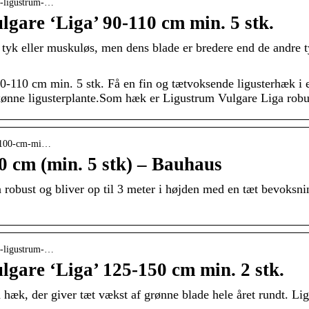
er-ligustrum-…
gare ‘Liga’ 90-110 cm min. 5 stk.
 tyk eller muskuløs, men dens blade er bredere end de andre t
0-110 cm min. 5 stk. Få en fin og tætvoksende ligusterhæk i 
nne ligusterplante.Som hæk er Ligustrum Vulgare Liga robust 
80-100-cm-mi…
 cm (min. 5 stk) – Bauhaus
obust og bliver op til 3 meter i højden med en tæt bevoksnin
er-ligustrum-…
lgare ‘Liga’ 125-150 cm min. 2 stk.
 hæk, der giver tæt vækst af grønne blade hele året rundt. Lig