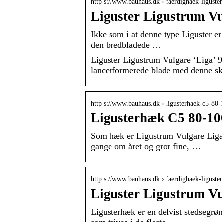
http s://www.bauhaus.dk › faerdighaek-ligust
Liguster Ligustrum Vul
Ikke som i at denne type Liguster er
den bredbladede …
Liguster Ligustrum Vulgare ‘Liga’ 9
lancetformerede blade med denne skø
http s://www.bauhaus.dk › ligusterhaek-c5-
Ligusterhæk C5 80-100
Som hæk er Ligustrum Vulgare Liga r
gange om året og gror fine, …
http s://www.bauhaus.dk › faerdighaek-ligust
Liguster Ligustrum Vu
Ligusterhæk er en delvist stedsegrøn