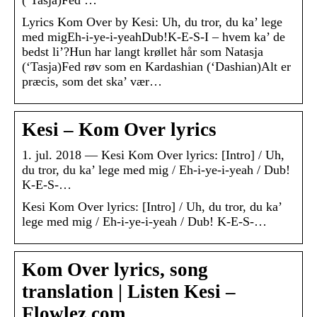
(‘Tasja)Fed …
Lyrics Kom Over by Kesi: Uh, du tror, du ka’ lege
med migEh-i-ye-i-yeahDub!K-E-S-I – hvem ka’ de
bedst li’?Hun har langt krøllet hår som Natasja
(‘Tasja)Fed røv som en Kardashian (‘Dashian)Alt er
præcis, som det ska’ vær…
Kesi – Kom Over lyrics
1. jul. 2018 — Kesi Kom Over lyrics: [Intro] / Uh,
du tror, du ka’ lege med mig / Eh-i-ye-i-yeah / Dub!
K-E-S-…
Kesi Kom Over lyrics: [Intro] / Uh, du tror, du ka’
lege med mig / Eh-i-ye-i-yeah / Dub! K-E-S-…
Kom Over lyrics, song
translation | Listen Kesi –
Flowlez.com