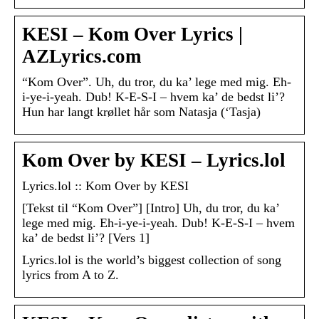
KESI – Kom Over Lyrics |
AZLyrics.com
“Kom Over”. Uh, du tror, du ka’ lege med mig. Eh-
i-ye-i-yeah. Dub! K-E-S-I – hvem ka’ de bedst li’?
Hun har langt krøllet hår som Natasja (‘Tasja)
Kom Over by KESI – Lyrics.lol
Lyrics.lol :: Kom Over by KESI
[Tekst til “Kom Over”] [Intro] Uh, du tror, du ka’
lege med mig. Eh-i-ye-i-yeah. Dub! K-E-S-I – hvem
ka’ de bedst li’? [Vers 1]
Lyrics.lol is the world’s biggest collection of song
lyrics from A to Z.