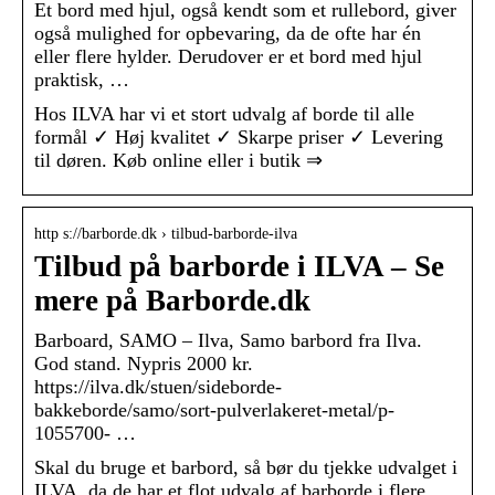
Et bord med hjul, også kendt som et rullebord, giver
også mulighed for opbevaring, da de ofte har én
eller flere hylder. Derudover er et bord med hjul
praktisk, …
Hos ILVA har vi et stort udvalg af borde til alle
formål ✓ Høj kvalitet ✓ Skarpe priser ✓ Levering
til døren. Køb online eller i butik ⇒
http s://barborde.dk › tilbud-barborde-ilva
Tilbud på barborde i ILVA – Se
mere på Barborde.dk
Barboard, SAMO – Ilva, Samo barbord fra Ilva.
God stand. Nypris 2000 kr.
https://ilva.dk/stuen/sideborde-
bakkeborde/samo/sort-pulverlakeret-metal/p-
1055700- …
Skal du bruge et barbord, så bør du tjekke udvalget i
ILVA, da de har et flot udvalg af barborde i flere