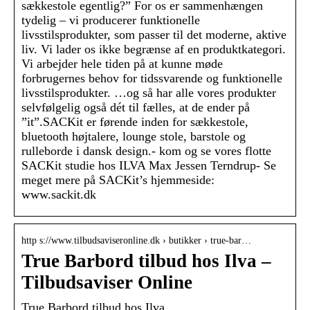
sækkestole egentlig?” For os er sammenhængen
tydelig – vi producerer funktionelle
livsstilsprodukter, som passer til det moderne, aktive
liv. Vi lader os ikke begrænse af en produktkategori.
Vi arbejder hele tiden på at kunne møde
forbrugernes behov for tidssvarende og funktionelle
livsstilsprodukter. …og så har alle vores produkter
selvfølgelig også dét til fælles, at de ender på
”it”.SACKit er førende inden for sækkestole,
bluetooth højtalere, lounge stole, barstole og
rulleborde i dansk design.- kom og se vores flotte
SACKit studie hos ILVA Max Jessen Terndrup- Se
meget mere på SACKit’s hjemmeside:
www.sackit.dk
http s://www.tilbudsaviseronline.dk › butikker › true-bar…
True Barbord tilbud hos Ilva –
Tilbudsaviser Online
True Barbord tilbud hos Ilva