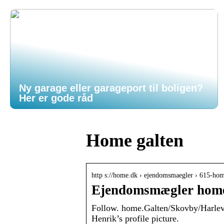
Ny garage eller garageport til boligen?
Her er gode råd
Home galten
http s://home.dk › ejendomsmaegler › 615-ho
Ejendomsmægler home 
Follow. home.Galten/Skovby/Harlev.
Henrik’s profile picture.