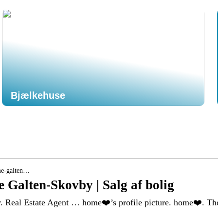
Bjælkehuse
me-galten…
Galten-Skovby | Salg af bolig
 Real Estate Agent … home❤️’s profile picture. home❤️. Tho