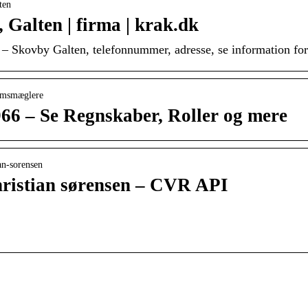
ten
Galten | firma | krak.dk
– Skovby Galten, telefonnummer, adresse, se information for
domsmæglere
66 – Se Regnskaber, Roller og mere
an-sorensen
hristian sørensen – CVR API