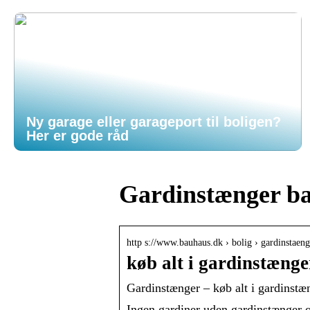
Ny garage eller garageport til boligen?
Her er gode råd
Gardinstænger b
http s://www.bauhaus.dk › bolig › gardinstaeng
køb alt i gardinstæng
Gardinstænger – køb alt i gardins
Ingen gardiner uden gardinstænger og