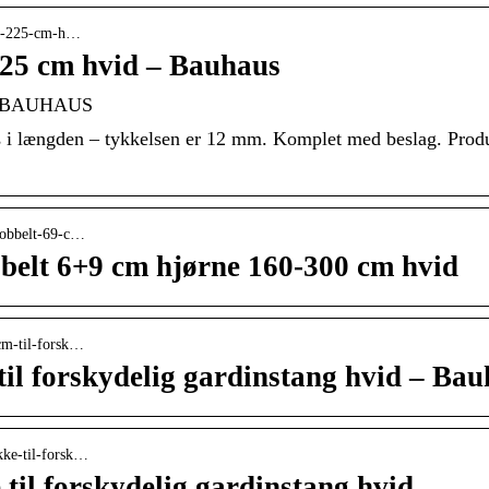
135-225-cm-h…
225 cm hvid – Bauhaus
 | BAUHAUS
es i længden – tykkelsen er 12 mm. Komplet med beslag. Prod
dobbelt-69-c…
belt 6+9 cm hjørne 160-300 cm hvid
-cm-til-forsk…
til forskydelig gardinstang hvid – Ba
kke-til-forsk…
til forskydelig gardinstang hvid