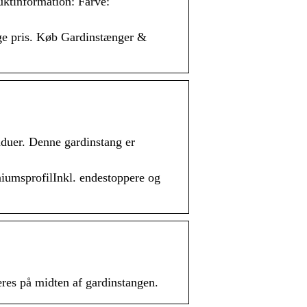
uktinformation: Farve:
ige pris. Køb Gardinstænger &
nduer. Denne gardinstang er
niumsprofilInkl. endestoppere og
eres på midten af gardinstangen.