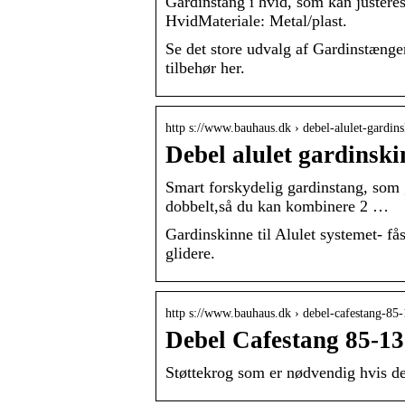
Gardinstang i hvid, som kan juster
HvidMateriale: Metal/plast.
Se det store udvalg af Gardinstæng
tilbehør her.
http s://www.bauhaus.dk › debel-alulet-gardi
Debel alulet gardins
Smart forskydelig gardinstang, som 
dobbelt,så du kan kombinere 2 …
Gardinskinne til Alulet systemet- få
glidere.
http s://www.bauhaus.dk › debel-cafestang-85
Debel Cafestang 85-1
Støttekrog som er nødvendig hvis de