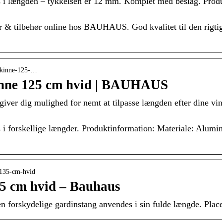
es i længden – tykkelsen er 12 mm. Komplet med beslag. Prod
er & tilbehør online hos BAUHAUS. God kvalitet til den rigt
nskinne-125-…
kinne 125 cm hvid | BAUHAUS
giver dig mulighed for nemt at tilpasse længden efter dine vi
s i forskellige længder. Produktinformation: Materiale: Alumi
-135-cm-hvid
35 cm hvid – Bauhaus
n forskydelige gardinstang anvendes i sin fulde længde. Plac