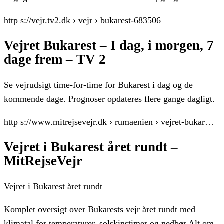
http s://vejr.tv2.dk › vejr › bukarest-683506
Vejret Bukarest – I dag, i morgen, 7
dage frem – TV 2
Se vejrudsigt time-for-time for Bukarest i dag og de
kommende dage. Prognoser opdateres flere gange dagligt.
http s://www.mitrejsevejr.dk › rumaenien › vejret-bukar…
Vejret i Bukarest året rundt –
MitRejseVejr
Vejret i Bukarest året rundt
Komplet oversigt over Bukarests vejr året rundt med
klimatal for temperaturer, solskinstimer og nedbør Alt om