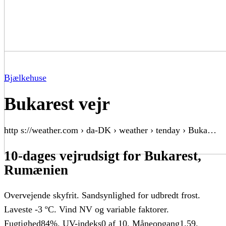
Bjælkehuse
Bukarest vejr
http s://weather.com › da-DK › weather › tenday › Buka…
10-dages vejrudsigt for Bukarest,
Rumænien
Overvejende skyfrit. Sandsynlighed for udbredt frost.
Laveste -3 ºC. Vind NV og variable faktorer.
Fugtighed84%. UV-indeks0 af 10. Måneopgang1.59.