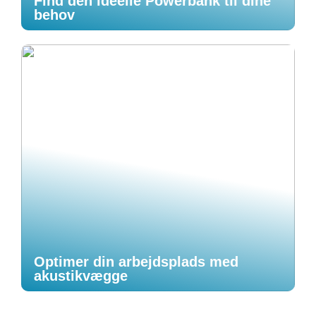
Find den ideelle Powerbank til dine
behov
Optimer din arbejdsplads med
akustikvægge