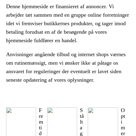
Denne hjemmeside er finansieret af annoncer. Vi
arbejder tæt sammen med en gruppe online forretninger
idet vi fremviser butikkernes produkter, og tager imod
betaling forudsat en af de besøgende på vores
hjemmeside fuldfører en handel.
Anvisninger angående tilbud og internet shops værnes
om rutinemæssigt, men vi ønsker ikke at påtage os
ansvaret for reguleringer der eventuelt er lavet siden
seneste opdatering af vores oplysninger.
F
S
O
re
tå
pt
m
lt
i
ti
a
m
d
g
er